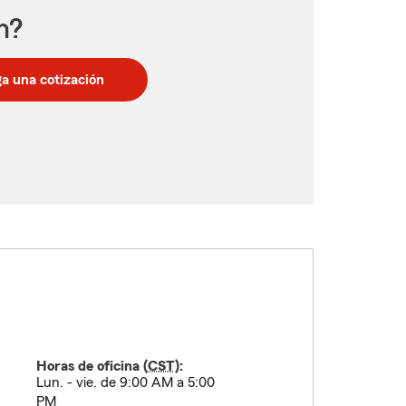
n?
a una cotización
Horas de oficina (
CST
):
Lun. - vie. de 9:00 AM a 5:00
PM