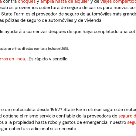
a
contra
choques
y
amplia hasta de alquiler
y de
viajes compartid
nosotros proveemos cobertura de seguro de carros para nuevos con
e State Farm es el proveedor de seguro de automóviles más grand
 pólizas de seguro de automóviles y de vivienda.
e ayudará a comenzar después de que haya completado una cotiza
sados en primas directas escritas a fecha del 2018.
rros en línea
. ¡Es rápido y sencillo!
ro de motocicleta desde 1962? State Farm ofrece seguro de motoci
 obtiene el mismo servicio confiable de la proveedora de
seguro 
os a la propiedad hasta robo y gastos de emergencia, nuestro
segu
gar cobertura adicional si la necesita.