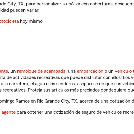
e City, TX, para personalizar su póliza con coberturas, descuen
ilidad pueden variar.
tocicleta
hoy mismo.
ante
, un
remolque de acampada
, una
embarcación
o un
vehículo 
ista de actividades recreativas que puede disfrutar con ellos! Los 
a la carretera, el agua o los senderos, asegúrese de que sus vehí
 recreativos. Proteja sus artículos más preciados dondequiera qu
mingo Ramos en Rio Grande City, TX, acerca de una cotización de
n agente
para obtener una cotización de seguro de vehículos recre