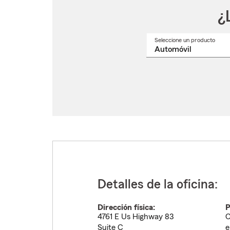
¿
Seleccione un producto
Selec
un
nomb
de
produ
del
menú
despl
Detalles de la oficina:
Dirección física:
P
4761 E Us Highway 83
C
Suite C
e