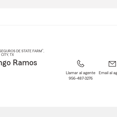
Pasar
al
contenido
principal
®
SEGUROS DE STATE FARM
,
 CITY
, TX
ngo Ramos
Llamar al agente
Email al a
956-487-3276