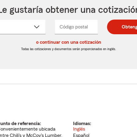
Le gustaría obtener una cotizació
cione
Código postal
Ingresa
Ingresa
Obteng
_____
un
un
re
código
código
cto
o continuar con una cotización
postal
postal
de
de
Todas las cotizaciones y documentos serán proporcionados en inglés.
egable
5
5
dígitos
dígitos
unto de referencia:
Idiomas:
onvenientemente ubicada
Inglés
ntre Chili's y McCoy's Lumber.
Español